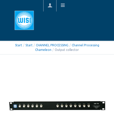
Start
/
Start
/
CHANNEL PROCESSING
/
Channel Processing
Chameleon
/
Output collector