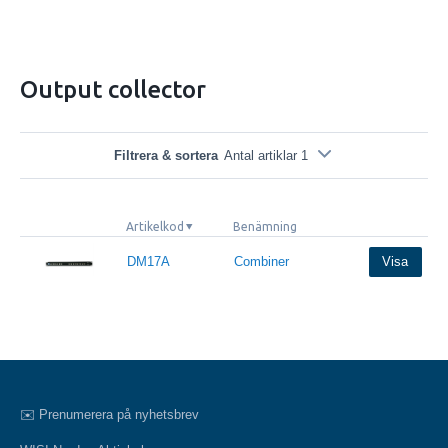
Output collector
Filtrera & sortera
Antal artiklar 1
Artikelkod
Benämning
DM17A
Combiner
Visa
✉️ Prenumerera på nyhetsbrev