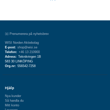
✉️ Prenumerera på nyhetsbrev
WISI Norden Aktiebolag
E-post:
shop@wisi.se
Telefon:
+46 13 210900
Adress:
Teknikringen 1B
583 30 LINKÖPING
Org.nr:
556542-7258
Hjälp
Nya kunder
Så handla du
Mitt konto
Leverans