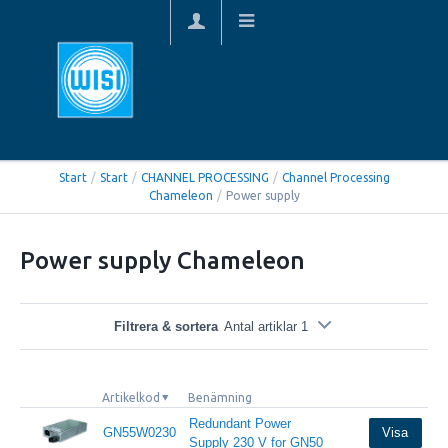
Start
/
Start
/
CHANNEL PROCESSING
/
Channel Processing
Chameleon
/
Power supply
Power supply Chameleon
Filtrera & sortera
Antal artiklar 1
Artikelkod
Benämning
Redundant Power
GN55W0230
Visa
Supply 230 V for GN50