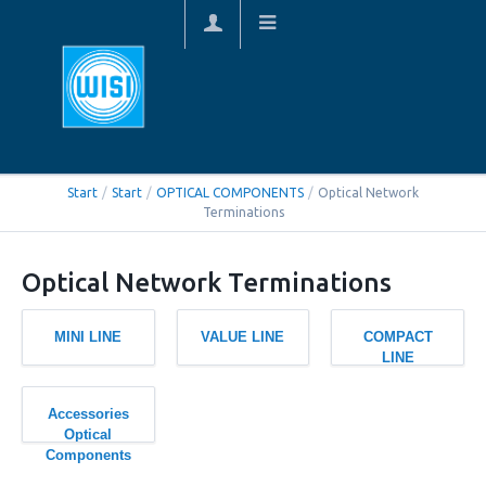
Start
/
Start
/
OPTICAL COMPONENTS
/
Optical Network
Terminations
Optical Network Terminations
MINI LINE
VALUE LINE
COMPACT
LINE
Accessories
Optical
Components