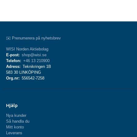
✉️ Prenumerera på nyhetsbrev
WISI Norden Aktiebolag
E-post:
shop@wisi.se
Telefon:
+46 13 210900
Adress:
Teknikringen 1B
583 30 LINKÖPING
Org.nr:
556542-7258
Hjälp
Nya kunder
Så handla du
Mitt konto
Leverans